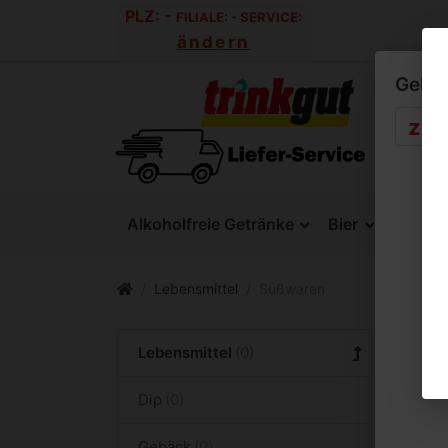
PLZ:
-
FILIALE:
-
SERVICE:
ändern
Geben 
Alkoholfreie Getränke
Bier
SixPac
Lebensmittel
Süßwaren
Sü
Lebensmittel
Dip
Gebäck