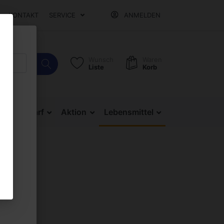
KONTAKT
SERVICE
ANMELDEN
Wunsch
Waren
Liste
Korb
Bürobedarf
Aktion
Lebensmittel