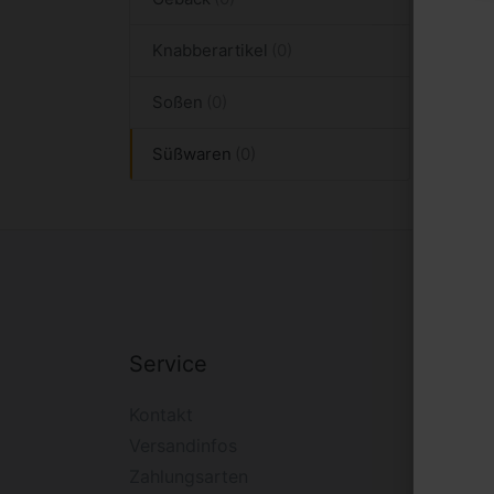
Knabberartikel
Soßen
Süßwaren
Service
Firm
Kontakt
Impre
Versandinfos
Widerr
Zahlungsarten
Daten