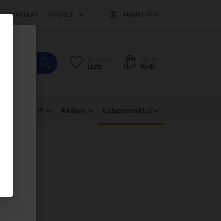
KONTAKT
SERVICE
ANMELDEN
Wunsch
Waren
Liste
Korb
Bürobedarf
Aktion
Lebensmittel