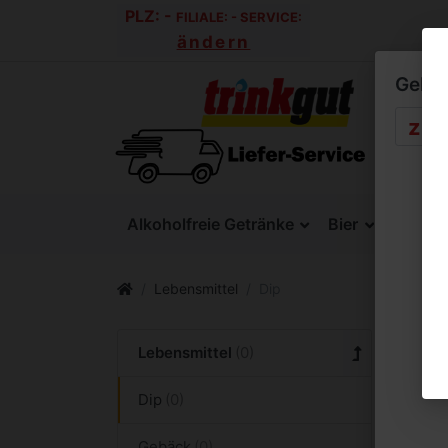
PLZ:
-
FILIALE:
-
SERVICE:
ändern
Geben 
Alkoholfreie Getränke
Bier
SixPac
Lebensmittel
Dip
Dip
Lebensmittel
Dip
Gebäck