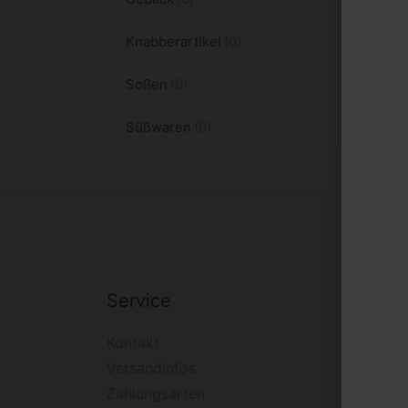
Knabberartikel
Soßen
Süßwaren
Service
Firm
Kontakt
Impre
Versandinfos
Widerr
Zahlungsarten
Daten