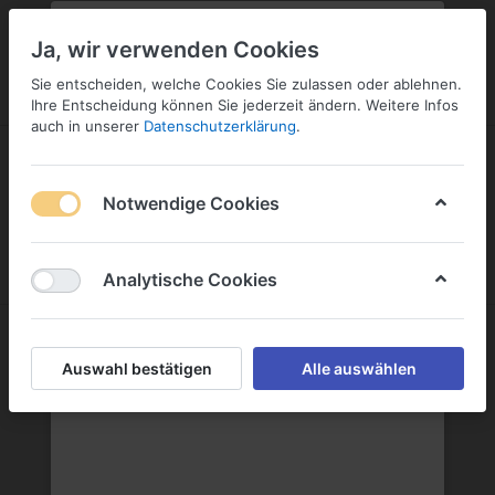
PLZ:
-
FILIALE:
-
SERVICE:
KONTAKT
SERVICE
Geben Sie bitte Ihre Postleitzahl
ändern
Ja, wir verwenden Cookies
ein:
Sie entscheiden, welche Cookies Sie zulassen oder ablehnen.
ANMELDEN
Ihre Entscheidung können Sie jederzeit ändern. Weitere Infos
auch in unserer
Datenschutzerklärung
.
Notwendige Cookies
Menü
Anmelden
Wunschliste
Warenkorb
Analytische Cookies
Hell
Auswahl bestätigen
Alle auswählen