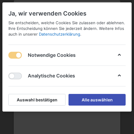
PLZ:
-
FILIALE:
-
SERVICE:
KONTAKT
SERVICE
Geben Sie bitte Ihre Postleitzahl
ändern
Ja, wir verwenden Cookies
ein:
Sie entscheiden, welche Cookies Sie zulassen oder ablehnen.
ANMELDEN
Ihre Entscheidung können Sie jederzeit ändern. Weitere Infos
auch in unserer
Datenschutzerklärung
.
Notwendige Cookies
Menü
Anmelden
Wunschliste
Warenkorb
Analytische Cookies
Korn & Klare
Auswahl bestätigen
Alle auswählen