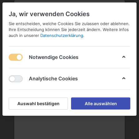
PLZ:
-
FILIALE:
-
SERVICE:
KONTAKT
SERVICE
Geben Sie bitte Ihre Postleitzahl
ändern
Ja, wir verwenden Cookies
ein:
Sie entscheiden, welche Cookies Sie zulassen oder ablehnen.
ANMELDEN
Ihre Entscheidung können Sie jederzeit ändern. Weitere Infos
auch in unserer
Datenschutzerklärung
.
Notwendige Cookies
Menü
Anmelden
Wunschliste
Warenkorb
Analytische Cookies
Pils
Auswahl bestätigen
Alle auswählen